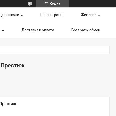
Кошик
 для школи
Шкільні ранці
Живопис
ь
Доставка и оплата
Возврат и обмен
с-Престиж
-Престиж.