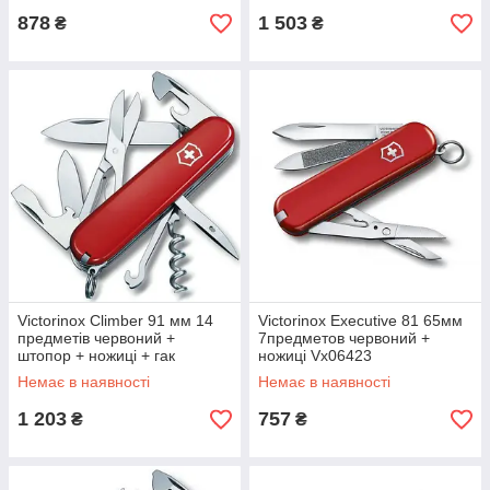
878
1 503
₴
₴
Victorinox Climber 91 мм 14
Victorinox Executive 81 65мм
предметів червоний +
7предметов червоний +
штопор + ножиці + гак
ножиці Vx06423
Vx13703
Немає в наявності
Немає в наявності
1 203
757
₴
₴