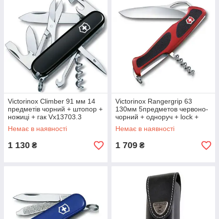
Victorinox Climber 91 мм 14
Victorinox Rangergrip 63
предметів чорний + штопор +
130мм 5предметов червоно-
ножиці + гак Vx13703.3
чорний + одноруч + lock +
штопор Vx09523.MC
Немає в наявності
Немає в наявності
1 130
1 709
₴
₴