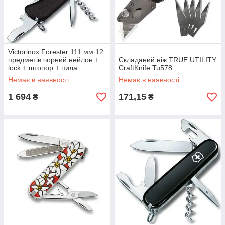
Victorinox Forester 111 мм 12
предметів чорний нейлон +
Складаний ніж TRUE UTILITY
lock + штопор + пила
CraftKnife Tu578
Vx08363.3
Немає в наявності
Немає в наявності
1 694
171,15
₴
₴