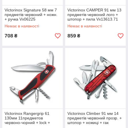
Victorinox Signature 58 мм 7
Victorinox CAMPER 91 мм 13
предметів червоний + ножн.
предметів червоний лого +
+ ручка Vx06225
штопор + пила Vx13613.71
Немає в наявності
Немає в наявності
708
859
₴
₴
Victorinox Rangergrip 61
Victorinox Climber 91 мм 14
130мм 11предметов
предметів червоний прозр. +
червоно-чорний + lock +
штопор + ножиці + гак
одноруч + штопор
Vx13703.T