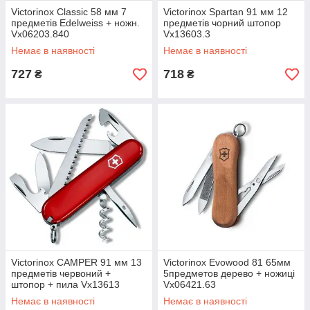
Victorinox Classic 58 мм 7
Victorinox Spartan 91 мм 12
предметів Edelweiss + ножн.
предметів чорний штопор
Vx06203.840
Vx13603.3
Немає в наявності
Немає в наявності
727
718
₴
₴
Victorinox CAMPER 91 мм 13
Victorinox Evowood 81 65мм
предметів червоний +
5предметов дерево + ножиці
штопор + пила Vx13613
Vx06421.63
Немає в наявності
Немає в наявності