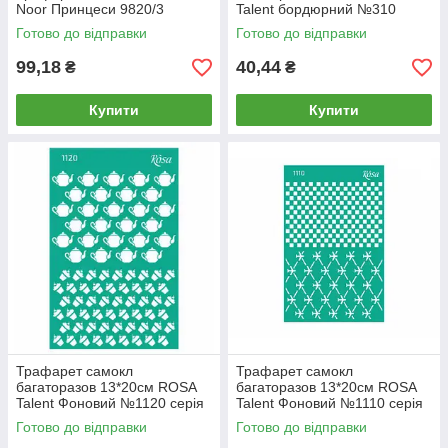
Noor Принцеси 9820/3
Talent бордюрний №310
серія Make your journey
Готово до відправки
Готово до відправки
GPТ50046017
99,18
40,44
₴
₴
Купити
Купити
Трафарет самокл
Трафарет самокл
багаторазов 13*20см ROSA
багаторазов 13*20см ROSA
Talent Фоновий №1120 серія
Talent Фоновий №1110 серія
Cake Delicious GPТ50046020
Make your journey
Готово до відправки
Готово до відправки
GPТ50046016