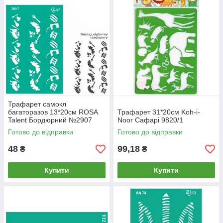
Трафарет самокл
багаторазов 13*20см ROSA
Трафарет 31*20см Koh-i-
Talent Бордюрний №2907
Noor Сафарі 9820/1
серія Кухня GTP50083249
Готово до відправки
Готово до відправки
48
99,18
₴
₴
Купити
Купити