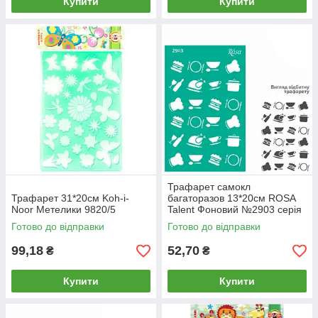
Купити
Купити
Трафарет самокл
Трафарет 31*20см Koh-i-
багаторазов 13*20см ROSA
Noor Метелики 9820/5
Talent Фоновий №2903 серія
Кухня GTP50083245
Готово до відправки
Готово до відправки
99,18
52,70
₴
₴
Купити
Купити