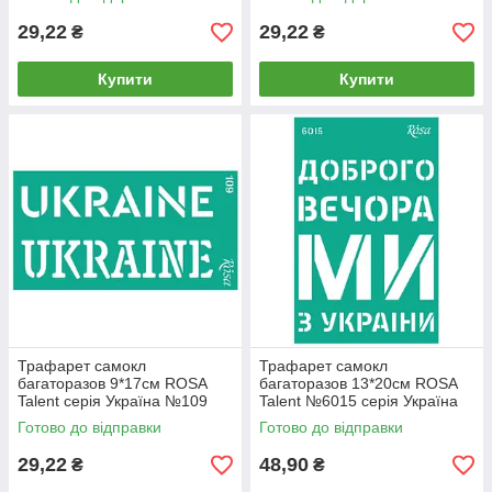
29,22
29,22
₴
₴
Купити
Купити
Трафарет самокл
Трафарет самокл
багаторазов 9*17см ROSA
багаторазов 13*20см ROSA
Talent серія Україна №109
Talent №6015 серія Україна
36255109
GTP50086015
Готово до відправки
Готово до відправки
29,22
48,90
₴
₴