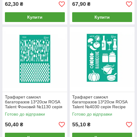
62,30
67,90
₴
₴
Купити
Купити
Трафарет самокл
Трафарет самокл
багаторазов 13*20см ROSA
багаторазов 13*20см ROSA
Talent Фоновий №1130 серія
Talent №4030 серія Recipe
Recipe book GPТ50046024
book GPТ50046026
Готово до відправки
Готово до відправки
50,40
55,10
₴
₴