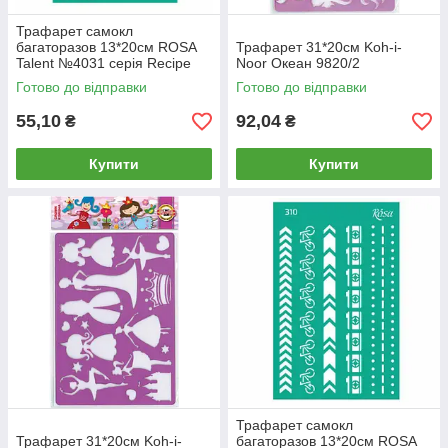
Трафарет самокл
багаторазов 13*20см ROSA
Трафарет 31*20см Koh-i-
Talent №4031 серія Recipe
Noor Океан 9820/2
book GPТ50046027
Готово до відправки
Готово до відправки
55,10
92,04
₴
₴
Купити
Купити
Трафарет самокл
Трафарет 31*20см Koh-i-
багаторазов 13*20см ROSA