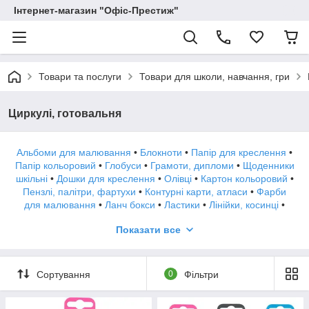
Інтернет-магазин "Офіс-Престиж"
Товари та послуги
Товари для школи, навчання, гри
Циркулі, готовальня
Альбоми для малювання
•
Блокноти
•
Папір для креслення
•
Папір кольоровий
•
Глобуси
•
Грамоти, дипломи
•
Щоденники
шкільні
•
Дошки для креслення
•
Олівці
•
Картон кольоровий
•
Пензлі, палітри, фартухи
•
Контурні карти, атласи
•
Фарби
для малювання
•
Ланч бокси
•
Ластики
•
Лінійки, косинці
•
Матеріали для навчання
•
Крейда
•
Міліметрівка
•
Показати все
канцелярські Набори
•
Ножиці
•
Обкладинки
•
Папки,
портфелі
•
Пенали
•
Пластилін
•
Підставки на стіл
•
Ручки
•
шкільні Рюкзаки
•
Сумки для взуття
•
Сумки через плече
•
Зошити
•
Точила
•
Туш, рапидографы, пір'я
•
Фломастери
•
Сортування
0
Фільтри
Циркулі, готовальня