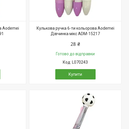
а Aodemei
Кулькова ручка 6-ти кольорова Aodemei
91
Дівчинка мікс ADM-15217
28 ₴
Готово до відправки
L070243
Купити