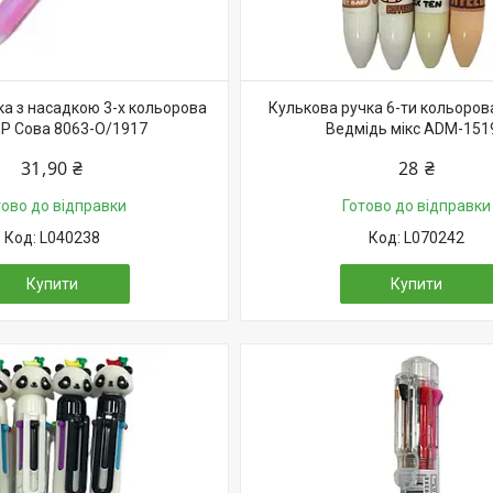
ка з насадкою 3-х кольорова
Кулькова ручка 6-ти кольоров
Р Сова 8063-О/1917
Ведмідь мікс ADM-151
31,90 ₴
28 ₴
тово до відправки
Готово до відправки
L040238
L070242
Купити
Купити