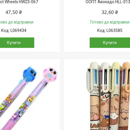
Hot Wheels HW23-067
ООПТ Авокадо HLL-013
47,50 ₴
32,60 ₴
тово до відправки
Готово до відправки
L069434
L063585
Купити
Купити