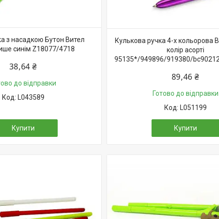
ка з насадкою Бутон Вител
Кулькова ручка 4-х кольорова B
пише синім Z18077/4718
колір асорті
95135*/949896/919380/bc9021
38,64 ₴
89,46 ₴
тово до відправки
Готово до відправки
L043589
L051199
Купити
Купити