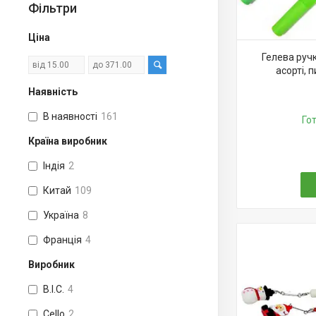
Фільтри
Ціна
Гелева руч
асорті, 
Наявність
В наявності
161
Го
Країна виробник
Індія
2
Китай
109
Україна
8
Франція
4
Виробник
B.I.C.
4
Cello
2