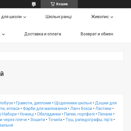
Кошик
 для школи
Шкільні ранці
Живопис
ь
Доставка и оплата
Возврат и обмен
ей
Глобуси
•
Грамоти, дипломи
•
Щоденники шкільні
•
Дошки для
ти, атласи
•
Фарби для малювання
•
Ланч бокси
•
Ластики
•
і Набори
•
Ножиці
•
Обкладинки
•
Папки, портфелі
•
Пенали
•
и через плече
•
Зошити
•
Точила
•
Туш, рапидографы, пір'я
•
овальня