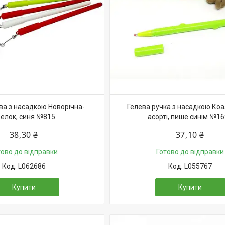
ва з насадкою Новорічна-
Гелева ручка з насадкою Коа
елок, синя №815
асорті, пише синім №1
38,30 ₴
37,10 ₴
тово до відправки
Готово до відправки
L062686
L055767
Купити
Купити