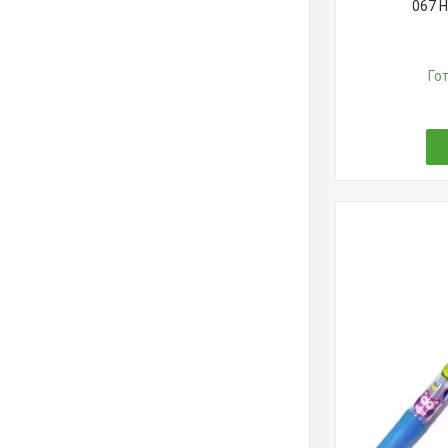
067 
Го