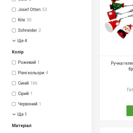
Josef Otten
53
Kite
30
Schneider
2
Ще 4
Колір
Рожевий
1
Ручка геле
бр
Різні кольори
4
Синій
166
Го
Сірий
1
Червоний
1
Ще 1
Матеріал