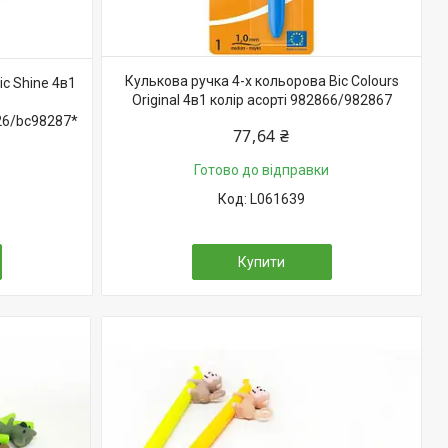
Кулькова ручка 4-х кольорова Bic Colours
ic Shine 4в1
Original 4в1 колір асорті 982866/982867
26/bc98287*
77,64 ₴
Готово до відправки
L061639
Купити