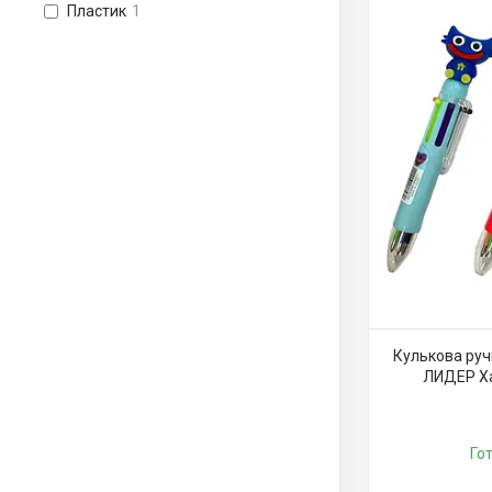
Пластик
1
Кулькова руч
ЛИДЕР Хаг
Го