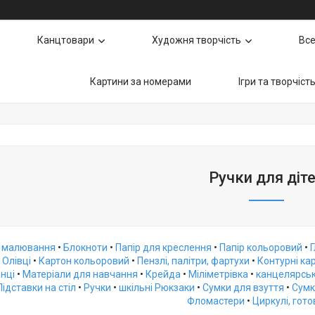
Канцтовари
Художня творчість
Все
Картини за номерами
Ігри та творчіст
Ручки для діт
 малювання
•
Блокноти
•
Папір для креслення
•
Папір кольоровий
•
•
Олівці
•
Картон кольоровий
•
Пензлі, палітри, фартухи
•
Контурні кар
инці
•
Матеріали для навчання
•
Крейда
•
Міліметрівка
•
канцелярськ
Підставки на стіл
•
Ручки
•
шкільні Рюкзаки
•
Сумки для взуття
•
Сумк
Фломастери
•
Циркулі, гот