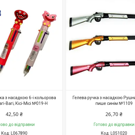
ка з насадкою 6-і кольорова
Гелева ручка з насадкою Рушни
і-Вагі, Кісі-Місі №019-H
пише синім №1109
42,50 ₴
26,70 ₴
тово до відправки
Готово до відправки
L067890
L051020