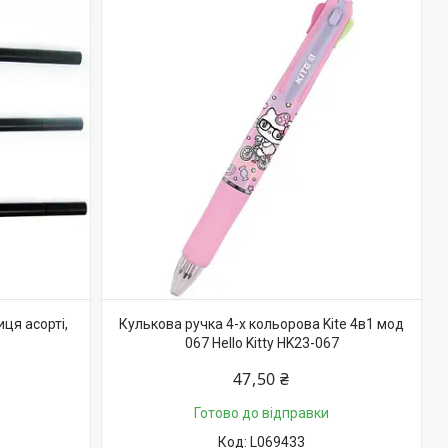
ця асорті,
Кулькова ручка 4-х кольорова Kite 4в1 мод
067 Hello Kitty HK23-067
47,50 ₴
Готово до відправки
L069433