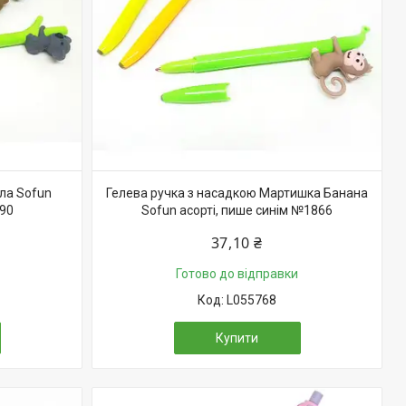
ла Sofun
Гелева ручка з насадкою Мартишка Банана
690
Sofun асорті, пише синім №1866
37,10 ₴
Готово до відправки
L055768
Купити