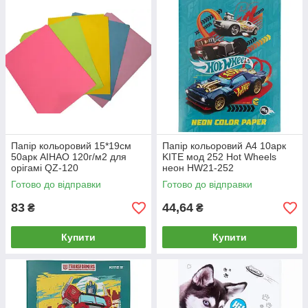
Папір кольоровий 15*19см
Папір кольоровий А4 10арк
50арк AIHAO 120г/м2 для
KITE мод 252 Hot Wheels
орігамі QZ-120
неон HW21-252
Готово до відправки
Готово до відправки
83
44,64
₴
₴
Купити
Купити