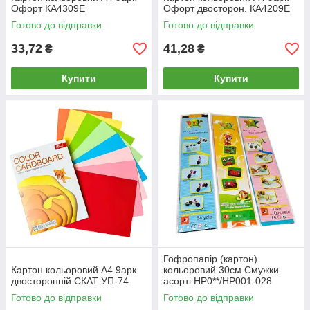
Офорт КА4309Е
Офорт двосторон. КА4209Е
Готово до відправки
Готово до відправки
33,72
41,28
₴
₴
Купити
Купити
Гофропапір (картон)
Картон кольоровий А4 9арк
кольоровий 30см Смужки
двосторонній СКАТ УП-74
асорті HP0**/HP001-028
Готово до відправки
Готово до відправки