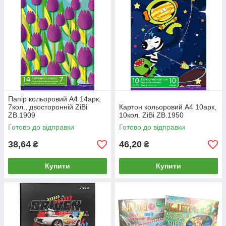
Папір кольоровий А4 14арк,
7кол., двосторонній ZiBi
Картон кольоровий А4 10арк,
ZB.1909
10кол. ZiBi ZB.1950
Готово до відправки
Готово до відправки
38,64
46,20
₴
₴
Купити
Купити