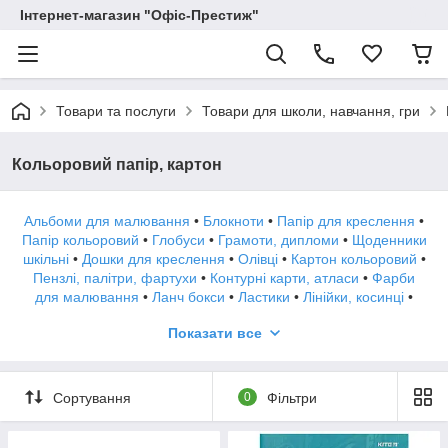
Інтернет-магазин "Офіс-Престиж"
Товари та послуги
Товари для школи, навчання, гри
Кольоровий папір, картон
Альбоми для малювання
•
Блокноти
•
Папір для креслення
•
Папір кольоровий
•
Глобуси
•
Грамоти, дипломи
•
Щоденники
шкільні
•
Дошки для креслення
•
Олівці
•
Картон кольоровий
•
Пензлі, палітри, фартухи
•
Контурні карти, атласи
•
Фарби
для малювання
•
Ланч бокси
•
Ластики
•
Лінійки, косинці
•
Матеріали для навчання
•
Крейда
•
Міліметрівка
•
Показати все
канцелярські Набори
•
Ножиці
•
Обкладинки
•
Папки,
портфелі
•
Пенали
•
Пластилін
•
Підставки на стіл
•
Ручки
•
шкільні Рюкзаки
•
Сумки для взуття
•
Сумки через плече
•
Зошити
•
Точила
•
Туш, рапидографы, пір'я
•
Фломастери
•
Сортування
0
Фільтри
Циркулі, готовальня