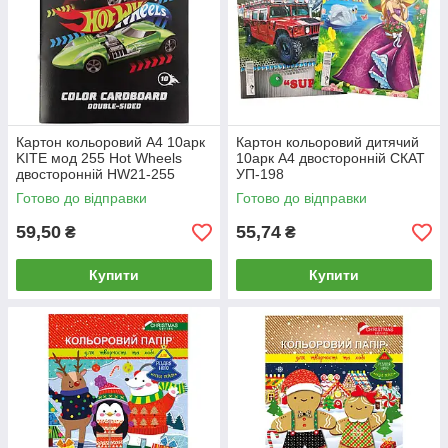
Картон кольоровий А4 10арк
Картон кольоровий дитячий
KITE мод 255 Hot Wheels
10арк А4 двосторонній СКАТ
двосторонній HW21-255
УП-198
Готово до відправки
Готово до відправки
59,50
55,74
₴
₴
Купити
Купити