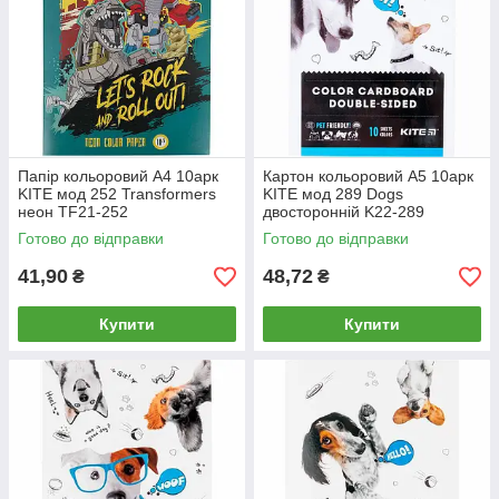
Папір кольоровий А4 10арк
Картон кольоровий А5 10арк
KITE мод 252 Transformers
KITE мод 289 Dogs
неон TF21-252
двосторонній K22-289
Готово до відправки
Готово до відправки
41,90
48,72
₴
₴
Купити
Купити