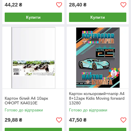
44,22
28,40
₴
₴
Купити
Купити
Картон кольоровий+папір А4
Картон білий А4 10арк
8+12арк Kidis Moving forward
ОФОРТ КА4010Е
13280
Готово до відправки
Готово до відправки
29,88
47,50
₴
₴