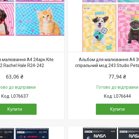
 малювання А4 24арк Kite
Альбом для малювання А4 30
2 Rachel Hale R24-242
спіральний мод.243 Studio Pet
63,06 ₴
77,94 ₴
тово до відправки
Готово до відправки
L076637
L076644
Купити
Купити