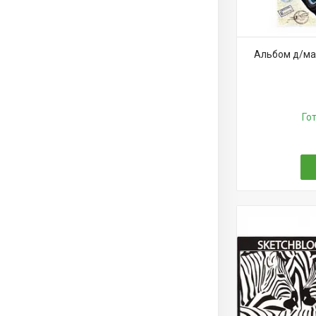
Альбом д/ма
Го