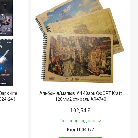
арк Kite
Альбом д/малюв. А4 40арк ОФОРТ Kraft
S24-243
120г/м2 спираль AR4740
102,54 ₴
Готово до відправки
L004077