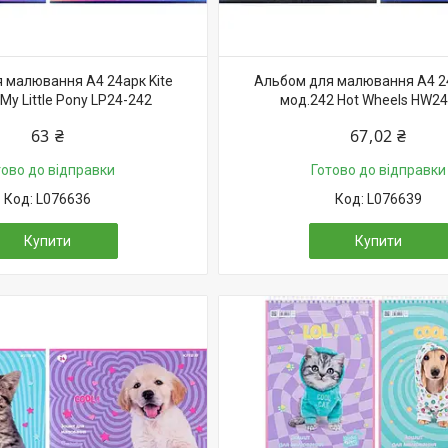
 малювання А4 24арк Kite
Альбом для малювання А4 24
My Little Pony LP24-242
мод.242 Hot Wheels HW24
63 ₴
67,02 ₴
тово до відправки
Готово до відправки
L076636
L076639
Купити
Купити