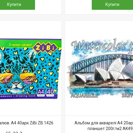
Купити
Купити
люв. А4 40арк ZiBi ZB.1426
Альбом для акварелі А4 20а
планшет 200г/м2 AK49