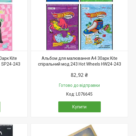
арк Kite
Альбом для малювання А4 30арк Kite
s SP24-243
спіральний мод.243 Hot Wheels HW24-243
82,92 ₴
Готово до відправки
L076645
Купити