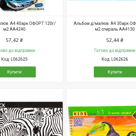
люв. А4 40арк ОФОРТ 120г/
Альбом д/малюв. А4 30арк ОФ
м2 АА4240
м2 спираль АА4130
57,42 ₴
52,44 ₴
тово до відправки
Готово до відправки
L062625
L062626
Купити
Купити