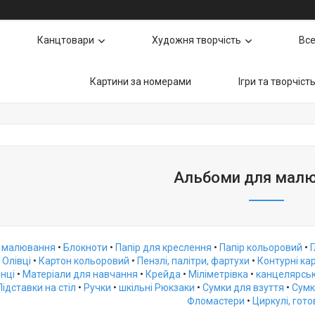
Канцтовари
Художня творчість
Все
Картини за номерами
Ігри та творчіст
Альбоми для мал
 малювання
•
Блокноти
•
Папір для креслення
•
Папір кольоровий
•
•
Олівці
•
Картон кольоровий
•
Пензлі, палітри, фартухи
•
Контурні кар
инці
•
Матеріали для навчання
•
Крейда
•
Міліметрівка
•
канцелярськ
Підставки на стіл
•
Ручки
•
шкільні Рюкзаки
•
Сумки для взуття
•
Сумк
Фломастери
•
Циркулі, гот