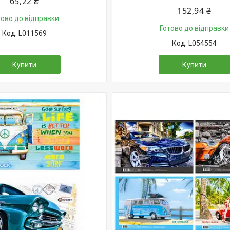
65,22 ₴
152,94 ₴
тово до відправки
Готово до відправки
L011569
L054554
Купити
Купити