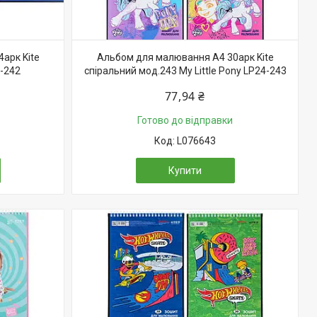
арк Kite
Альбом для малювання А4 30арк Kite
-242
спіральний мод.243 My Little Pony LP24-243
77,94 ₴
Готово до відправки
L076643
Купити