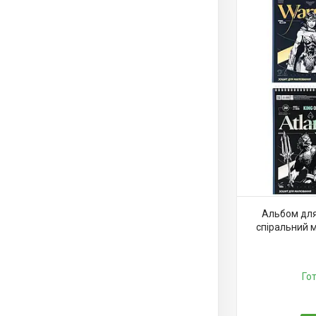
Альбом для
спіральний 
Го