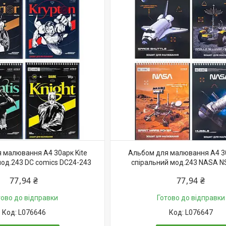
 малювання А4 30арк Kite
Альбом для малювання А4 30
мод.243 DC comics DC24-243
спіральний мод.243 NASA N
77,94 ₴
77,94 ₴
тово до відправки
Готово до відправки
L076646
L076647