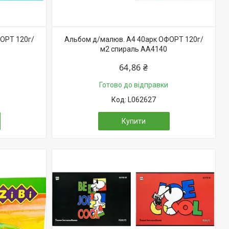
ОРТ 120г/
Альбом д/малюв. А4 40арк ОФОРТ 120г/
м2 спираль АА4140
64,86 ₴
Готово до відправки
L062627
Купити