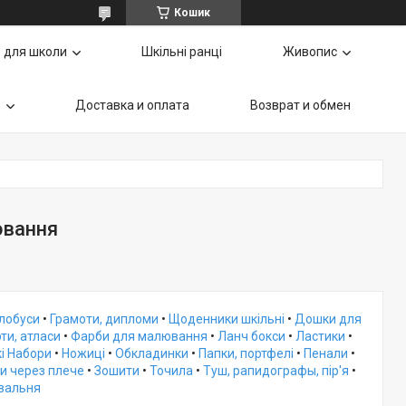
Кошик
 для школи
Шкільні ранці
Живопис
ь
Доставка и оплата
Возврат и обмен
ювання
Глобуси
•
Грамоти, дипломи
•
Щоденники шкільні
•
Дошки для
ти, атласи
•
Фарби для малювання
•
Ланч бокси
•
Ластики
•
і Набори
•
Ножиці
•
Обкладинки
•
Папки, портфелі
•
Пенали
•
и через плече
•
Зошити
•
Точила
•
Туш, рапидографы, пір'я
•
овальня