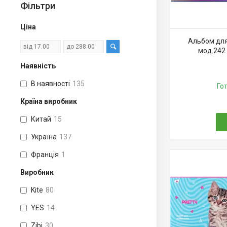
Фільтри
Ціна
Альбом для
мод.242 
Наявність
В наявності
135
Го
Країна виробник
Китай
15
Україна
137
Франція
1
Виробник
Kite
80
YES
14
Zibi
30