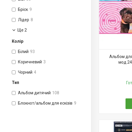
Бріск
9
Лідер
8
Ще 2
Колір
Білий
93
Альбом для
Коричневий
3
мод.24
Чорний
4
Тип
Го
Альбом дитячий
108
Блокнот/альбом для ескізів
9