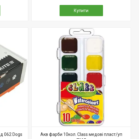
Купити
од 062 Dogs
Акв фарби 10кол. Class медові пласт/уп