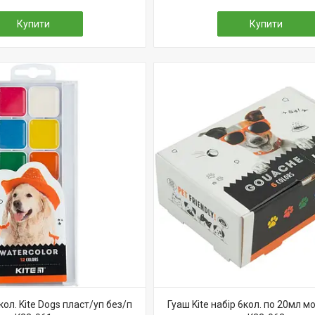
Купити
Купити
ол. Kite Dogs пласт/уп без/п
Гуаш Kite набір 6кол. по 20мл м