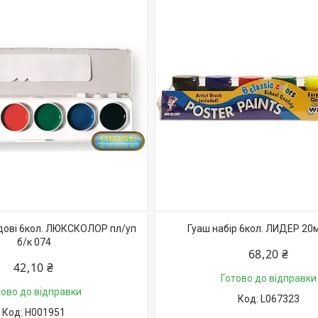
дові 6кол. ЛЮКСКОЛОР пл/уп
Гуаш набір 6кол. ЛИДЕР 20
б/к 074
68,20 ₴
42,10 ₴
Готово до відправки
тово до відправки
L067323
H001951