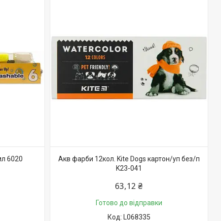
мл 6020
Акв фарби 12кол. Kite Dogs картон/уп без/п
K23-041
63,12 ₴
Готово до відправки
L068335