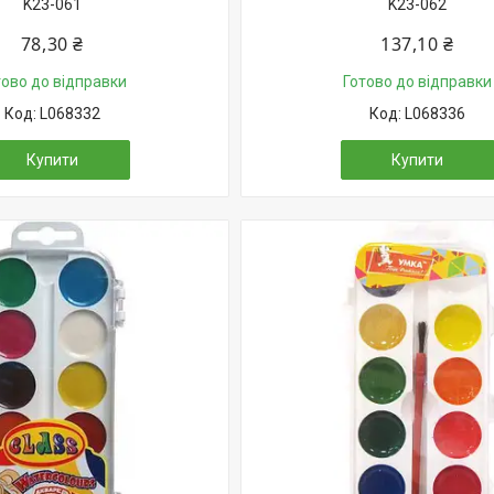
K23-061
K23-062
78,30 ₴
137,10 ₴
тово до відправки
Готово до відправки
L068332
L068336
Купити
Купити