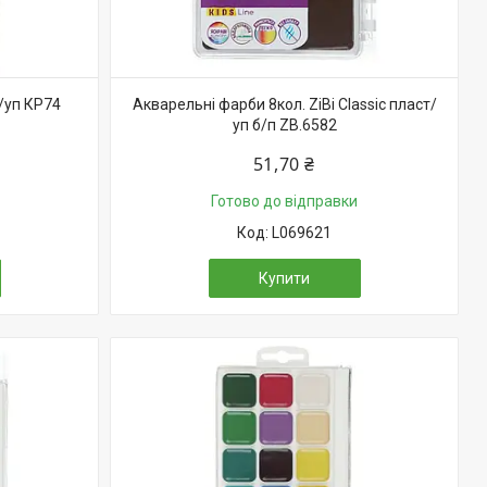
/уп КР74
Акварельні фарби 8кол. ZiBi Classic пласт/
уп б/п ZB.6582
51,70 ₴
Готово до відправки
L069621
Купити