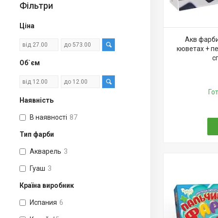
Фільтри
Ціна
Акв фарби 
кюветах + п
с
Об`єм
Го
Наявність
В наявності
87
Тип фарби
Акварель
3
Гуаш
3
Країна виробник
Испания
6