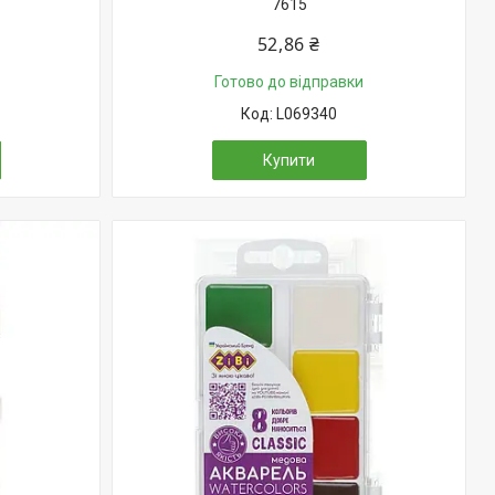
7615
52,86 ₴
Готово до відправки
L069340
Купити