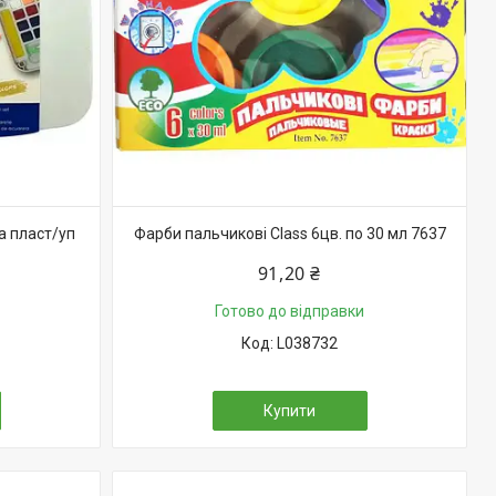
a пласт/уп
Фарби пальчикові Class 6цв. по 30 мл 7637
91,20 ₴
Готово до відправки
L038732
Купити