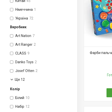
Китай
45
Німеччина
1
Україна
72
Виробник
Art Nation
7
Art Ranger
2
Фарби пальчи
CLASS
9
Danko Toys
2
Josef Otten
2
Го
Ще 12
Колір
Білий
10
Набір
12