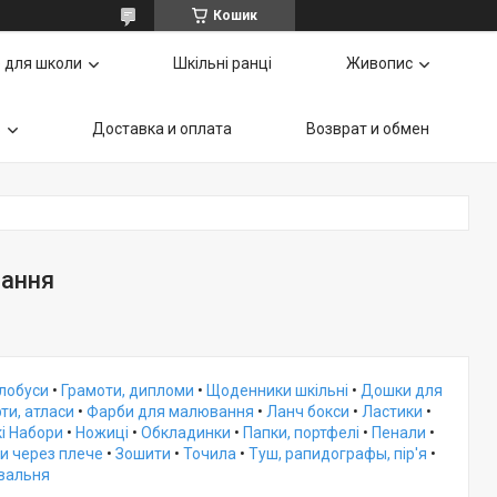
Кошик
 для школи
Шкільні ранці
Живопис
ь
Доставка и оплата
Возврат и обмен
ання
Глобуси
•
Грамоти, дипломи
•
Щоденники шкільні
•
Дошки для
ти, атласи
•
Фарби для малювання
•
Ланч бокси
•
Ластики
•
і Набори
•
Ножиці
•
Обкладинки
•
Папки, портфелі
•
Пенали
•
и через плече
•
Зошити
•
Точила
•
Туш, рапидографы, пір'я
•
овальня