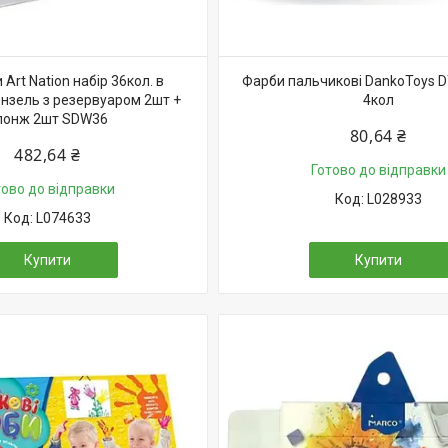
Art Nation набір 36кол. в
Фарби пальчикові DankoToys D
ензель з резервуаром 2шт +
4кол
понж 2шт SDW36
80,64 ₴
482,64 ₴
Готово до відправки
тово до відправки
L028933
L074633
Купити
Купити