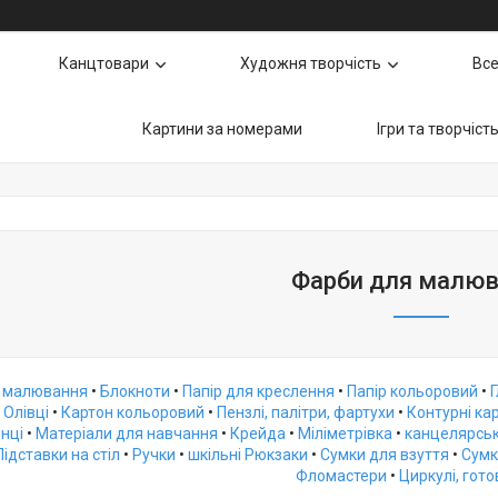
Канцтовари
Художня творчість
Все
Картини за номерами
Ігри та творчіст
Фарби для малюв
 малювання
•
Блокноти
•
Папір для креслення
•
Папір кольоровий
•
•
Олівці
•
Картон кольоровий
•
Пензлі, палітри, фартухи
•
Контурні кар
инці
•
Матеріали для навчання
•
Крейда
•
Міліметрівка
•
канцелярськ
Підставки на стіл
•
Ручки
•
шкільні Рюкзаки
•
Сумки для взуття
•
Сумк
Фломастери
•
Циркулі, гот