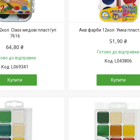
кол. Class медові пласт/уп
Акв фарби 12кол. Умка пласт
7616
51,90 ₴
64,80 ₴
Готово до відправки
тово до відправки
L043806
L069341
Купити
Купити