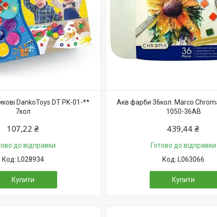
кові DankoToys DT PK-01-**
Акв фарби 36кол. Marco Chrom
7кол
1050-36AB
107,22 ₴
439,44 ₴
тово до відправки
Готово до відправки
L028934
L063066
Купити
Купити