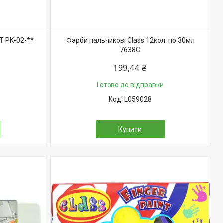
T PK-02-**
Фарби пальчикові Class 12кол. по 30мл
7638C
199,44 ₴
Готово до відправки
L059028
Купити