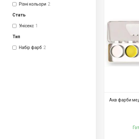
Різні кольори
2
Стать
Унісекс
1
Тип
Набір фарб
2
Акв фарби ме
Го