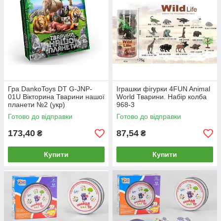
Гра DankoToys DT G-JNP-
Іграшки фігурки 4FUN Animal
01U Вікторина Тварини нашої
World Тварини. Набір колба
планети №2 (укр)
968-3
Готово до відправки
Готово до відправки
173,40
87,54
₴
₴
Купити
Купити