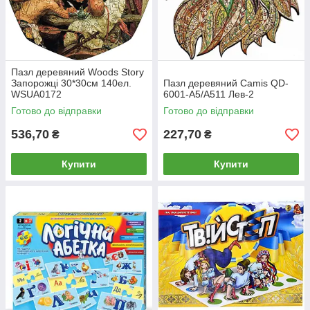
Пазл деревяний Woods Story
Запорожці 30*30см 140ел.
Пазл деревяний Camis QD-
WSUA0172
6001-А5/А511 Лев-2
Готово до відправки
Готово до відправки
536,70
227,70
₴
₴
Купити
Купити