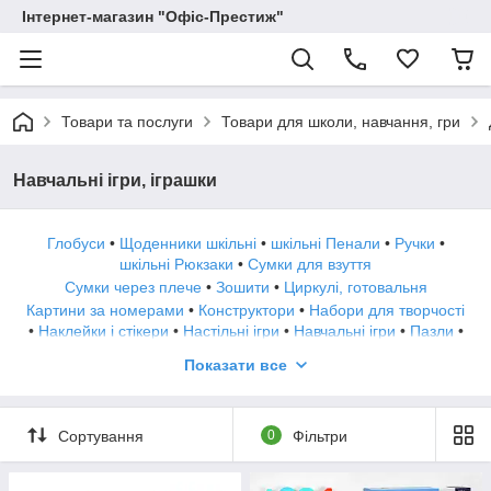
Інтернет-магазин "Офіс-Престиж"
Товари та послуги
Товари для школи, навчання, гри
Навчальні ігри, іграшки
Глобуси
•
Щоденники шкільні
•
шкільні Пенали
•
Ручки
•
шкільні Рюкзаки
•
Сумки для взуття
Сумки через плече
•
Зошити
•
Циркулі, готовальня
Картини за номерами
•
Конструктори
•
Набори для творчості
•
Наклейки і стікери
•
Настільні ігри
•
Навчальні ігри
•
Пазли
•
Плетіння з гумок
•
Святкові аксесуари
•
Розмальовки дитячі
•
Показати все
Флеш тату
Сортування
0
Фільтри