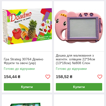
Дошка для малювання з
Гра Strateg 30764 Доміно
магнітн. олівцем 22*34см
Фрукти та овочі (укр)
(13*18см) №808 Слон
Готово до відправки
Готово до відправки
154,44
158,52
₴
₴
Купити
Купити