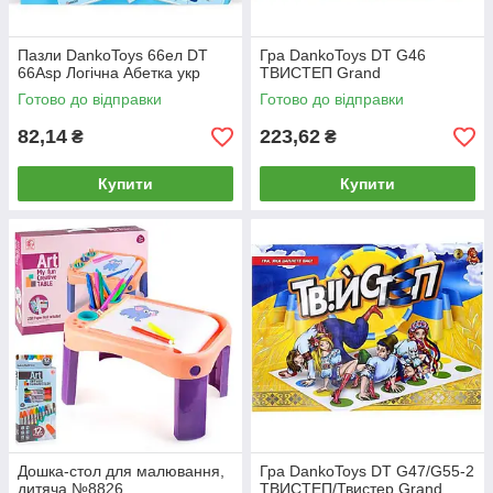
Пазли DankoToys 66ел DT
Гра DankoToys DT G46
66Asp Логiчна Абетка укр
ТВИСТЕП Grand
Готово до відправки
Готово до відправки
82,14
223,62
₴
₴
Купити
Купити
Дошка-стол для малювання,
Гра DankoToys DT G47/G55-2
дитяча №8826
ТВИСТЕП/Твистер Grand