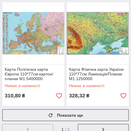
Карта Політична карта
Карта Фізична карта України
Європи 110*77см картон/
110*77см Ламінація/Планки
планки М1:5400000
М1:1250000
Немає в наявності
Немає в наявності
310,80
328,32
₴
₴
Показати ще
1
/ 2