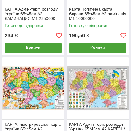
КАРТА Адмін-теріт. розподіл
Карта Політична карта
України 65*45см А2
Європи 65*45см А2 ламінація
ЛАМИНАЦИЯ М1:2350000
М1:10000000
Готово до відправки
Готово до відправки
234
196,56
₴
₴
Купити
Купити
КАРТА Ілюстрированая карта
КАРТА Адмін-теріт. розподіл
України 65*45см А2
України 65*45см А2 КАРТОН/