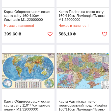
Карта Общегеографическая
Карта Політична карта світу
карта світу 160*110см
160*110см Ламінація/Планки
Ламінація М1:22000000
М1:22000000
Немає в наявності
Немає в наявності
399,60
586,10
₴
₴
Карта Общегеографическая
Карта Адміністративно-
карта світу 110*77см картон/
територіальний поділ України
планки М1:32000000
160*110см Ламінація/Планки