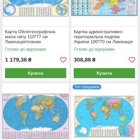
Карта Обсяггеографічна
Картка адміністративно-
мапа світу 110*77 см
територіальна поділка
Ламінація/планки
України 100*70 см Ламінація
М1:32000000
М1:1400000
Готово до відправки
Готово до відправки
1 179,36
308,88
₴
₴
Купити
Купити
Топ продажів