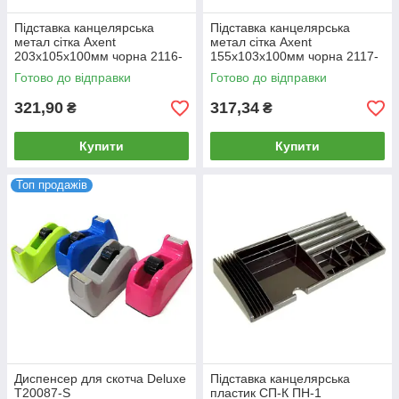
Підставка канцелярська
Підставка канцелярська
метал сітка Axent
метал сітка Axent
203x105x100мм чорна 2116-
155x103x100мм чорна 2117-
01-A
01-A
Готово до відправки
Готово до відправки
321,90
317,34
₴
₴
Купити
Купити
Топ продажів
Диспенсер для скотча Deluxe
Підставка канцелярська
T20087-S
пластик СП-К ПН-1