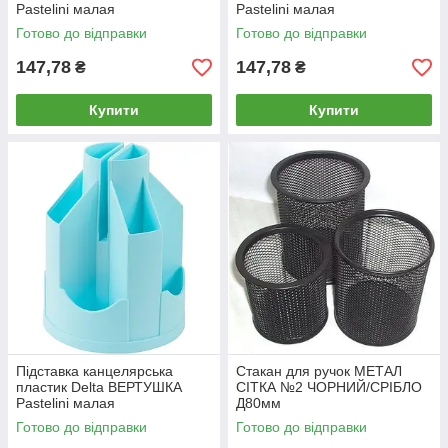
Pastelini малая
Pastelini малая
D3003*_Голубой
D3003*_Сиреневый
Готово до відправки
Готово до відправки
147,78
147,78
₴
₴
Купити
Купити
Підставка канцелярська
Стакан для ручок МЕТАЛ
пластик Delta ВЕРТУШКА
СІТКА №2 ЧОРНИЙ/СРІБЛО
Pastelini малая
Д80мм
D3003*_Мятный
Готово до відправки
Готово до відправки