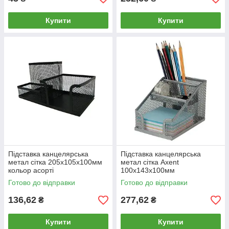
Купити
Купити
Підставка канцелярська
Підставка канцелярська
метал сітка 205x105x100мм
метал сітка Axent
кольор асорті
100x143x100мм
9058/9128/3689/2080
2118*_Черный
Готово до відправки
Готово до відправки
136,62
277,62
₴
₴
Купити
Купити