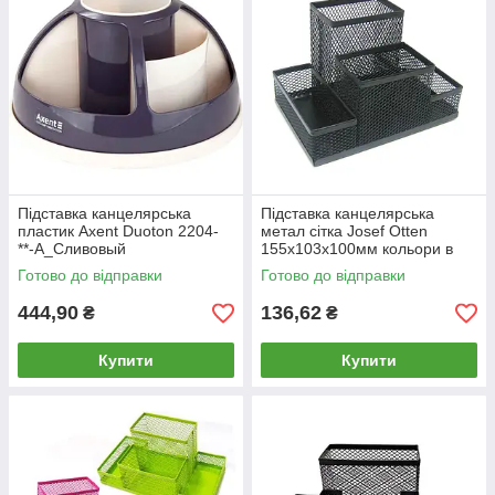
Підставка канцелярська
Підставка канцелярська
пластик Axent Duoton 2204-
метал сітка Josef Otten
**-A_Сливовый
155х103х100мм кольори в
асортименті 3684
Готово до відправки
Готово до відправки
444,90
136,62
₴
₴
Купити
Купити