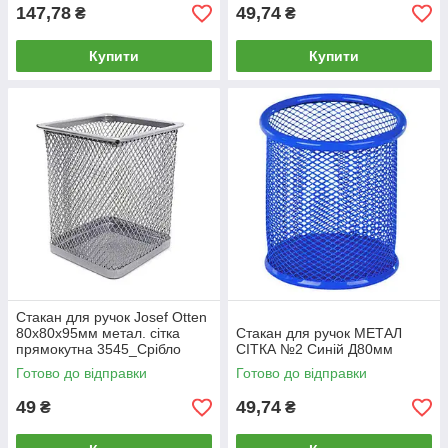
147,78
49,74
₴
₴
Купити
Купити
Стакан для ручок Josef Otten
80x80х95мм метал. сітка
Стакан для ручок МЕТАЛ
прямокутна 3545_Срібло
СІТКА №2 Синій Д80мм
Готово до відправки
Готово до відправки
49
49,74
₴
₴