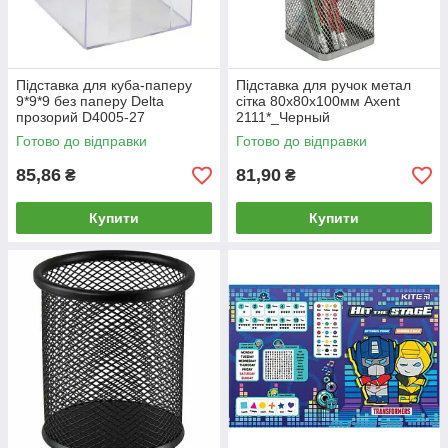
Підставка для куба-паперу
Підставка для ручок метал
9*9*9 без паперу Delta
сітка 80x80x100мм Axent
прозорий D4005-27
2111*_Черный
Готово до відправки
Готово до відправки
85,86
81,90
₴
₴
Купити
Купити