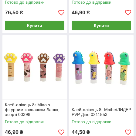
Готово до відправки
Готово до відправки
76,50
46,90
₴
₴
Купити
Купити
Клей-олівець 8г Miao з
фігурним ковпачком Лапка,
Клей-олівець 8г Maihe/ЛИДЕР
асорті 00398
PVP Діно 0211553
Готово до відправки
Готово до відправки
46,90
44,50
₴
₴