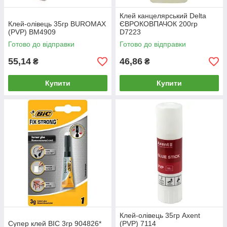
Клей канцелярський Delta
Клей-олівець 35гр BUROMAX
ЄВРОКОВПАЧОК 200гр
(PVP) BM4909
D7223
Готово до відправки
Готово до відправки
55,14
46,86
₴
₴
Купити
Купити
Клей-олівець 35гр Axent
Супер клей BIC 3гр 904826*
(PVP) 7114