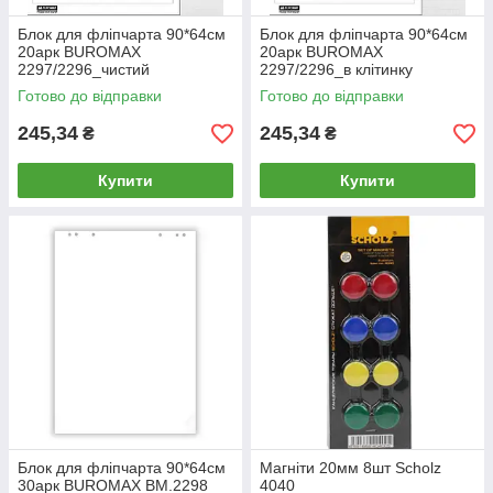
Блок для фліпчарта 90*64см
Блок для фліпчарта 90*64см
20арк BUROMAX
20арк BUROMAX
2297/2296_чистий
2297/2296_в клітинку
Готово до відправки
Готово до відправки
245,34
245,34
₴
₴
Купити
Купити
Блок для фліпчарта 90*64см
Магніти 20мм 8шт Scholz
30арк BUROMAX BM.2298
4040