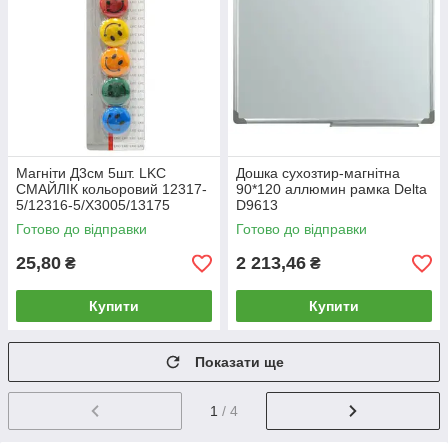
Магніти Д3см 5шт. LKC
Дошка сухозтир-магнітна
СМАЙЛІК кольоровий 12317-
90*120 аллюмин рамка Delta
5/12316-5/Х3005/13175
D9613
Готово до відправки
Готово до відправки
25,80
2 213,46
₴
₴
Купити
Купити
Показати ще
1
/ 4