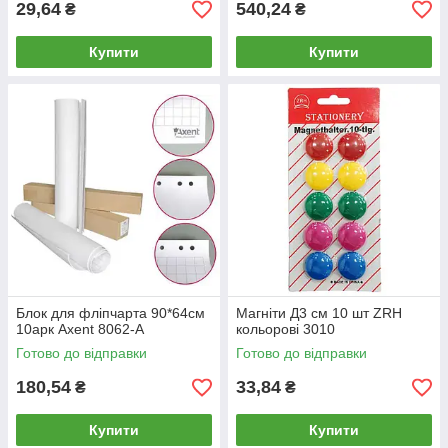
29,64
540,24
₴
₴
Купити
Купити
Блок для фліпчарта 90*64см
Магніти Д3 см 10 шт ZRH
10арк Axent 8062-A
кольорові 3010
Готово до відправки
Готово до відправки
180,54
33,84
₴
₴
Купити
Купити