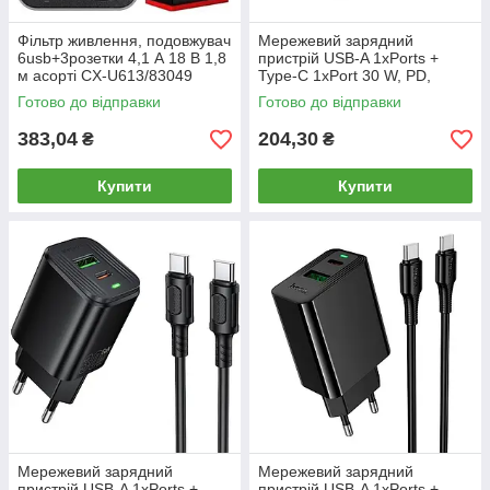
Фільтр живлення, подовжувач
Мережевий зарядний
6usb+3розетки 4,1 А 18 В 1,8
пристрій USB-A 1xPorts +
м асорті CX-U613/83049
Type-C 1xPort 30 W, PD,
QC3.0 Borofone Home
Готово до відправки
Готово до відправки
Charger BAS85A/83442
383,04
204,30
₴
₴
Купити
Купити
Мережевий зарядний
Мережевий зарядний
пристрій USB-A 1xPorts +
пристрій USB-A 1xPorts +