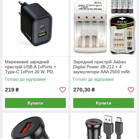
Мережевий зарядний
Зарядний пристрій Jiabao
пристрій USB-A 1xPorts +
Digital Power JB-212 + 4
Type-C 1xPort 20 W, PD,
акумулятори AAA 2500 mAh
QC3.0 Veron Home Charger
0130
Готово до відправки
Готово до відправки
TC-U15/778855
219
270,30
₴
₴
Купити
Купити