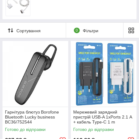
Сортування
0
Фільтри
Гарнітура блютуз Borofone
Мережевий зарядний
Bluetooth Lucky business
пристрій USB-A 1xPorts 2.1 А
BC36/752544
+ кабель Type-C 1 m
Borofone Home Charger
Готово до відправки
Готово до відправки
BA68A_Чорний