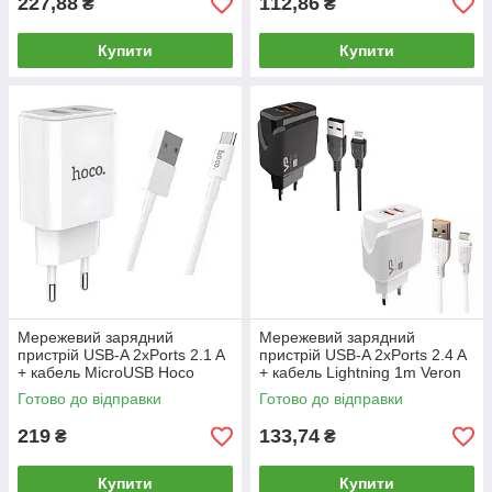
227,88
112,86
₴
₴
Купити
Купити
Мережевий зарядний
Мережевий зарядний
пристрій USB-A 2xPorts 2.1 A
пристрій USB-A 2xPorts 2.4 A
+ кабель MicroUSB Hoco
+ кабель Lightning 1m Veron
Home Charger C62A_Білий
Home Charger VR-
Готово до відправки
Готово до відправки
C12L_Чорний
219
133,74
₴
₴
Купити
Купити