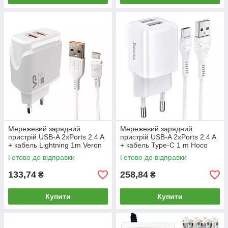
Мережевий зарядний
Мережевий зарядний
пристрій USB-A 2xPorts 2.4 A
пристрій USB-A 2хPorts 2.4 A
+ кабель Lightning 1m Veron
+ кабель Type-C 1 m Hoco
Home Charger VR-
Home Charger N8_Білий
Готово до відправки
Готово до відправки
C12L_Білий
133,74
258,84
₴
₴
Купити
Купити