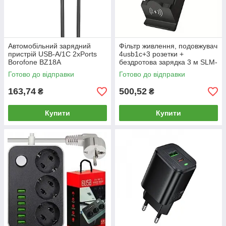
Автомобільний зарядний
Фільтр живлення, подовжувач
пристрій USB-A/1C 2xPorts
4usb1c+3 розетки +
Borofone BZ18A
бездротова зарядка 3 м SLM-
PD20W+QC3.0 + кабель USB
1080/83047
Готово до відправки
Готово до відправки
to Type-C to
163,74
500,52
₴
₴
Купити
Купити