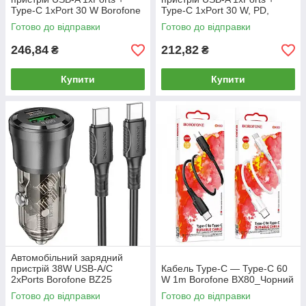
Type-C 1xPort 30 W Borofone
Type-C 1xPort 30 W, PD,
+ кабель Type-C to Type-C
QC3.0 Hoco Home Charger
Готово до відправки
Готово до відправки
BAS85A*/83443
CS95A/82705
246,84
212,82
₴
₴
Купити
Купити
Автомобільний зарядний
пристрій 38W USB-A/C
Кабель Type-C — Type-C 60
2xPorts Borofone BZ25
W 1m Borofone BX80_Чорний
PD20W+QC3.0 + кабель 1 м
Готово до відправки
Готово до відправки
Type-C to Type-C 82831