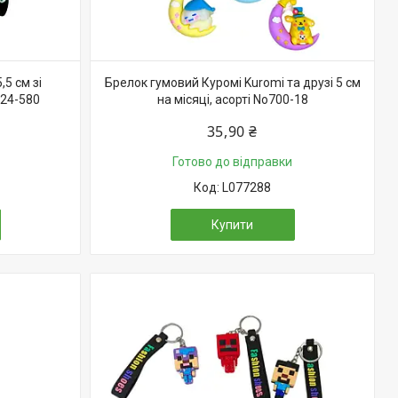
5 см зі
Брелок гумовий Куромі Kuromi та друзі 5 см
-24-580
на місяці, асорті No700-18
35,90 ₴
Готово до відправки
L077288
Купити