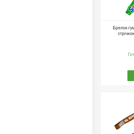
Брелок гум
стрічко
Го