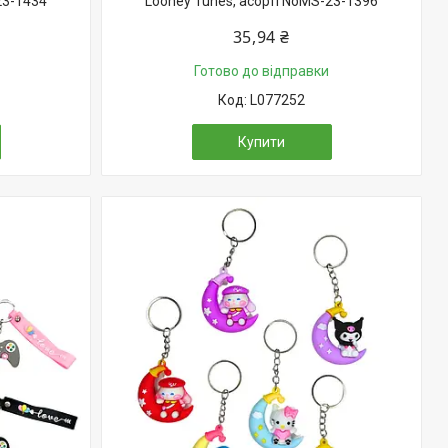
23-1434
Looney Tunes, асорті NoMS-23-1396
35,94 ₴
Готово до відправки
L077252
Купити