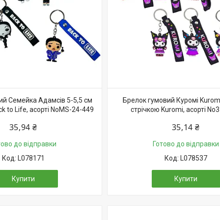
ий Семейка Адамсів 5-5,5 см
Брелок гумовий Куромі Kuromi 
ck to Life, асорті NoMS-24-449
стрічкою Kuromi, асорті No
35,94 ₴
35,14 ₴
тово до відправки
Готово до відправки
L078171
L078537
Купити
Купити