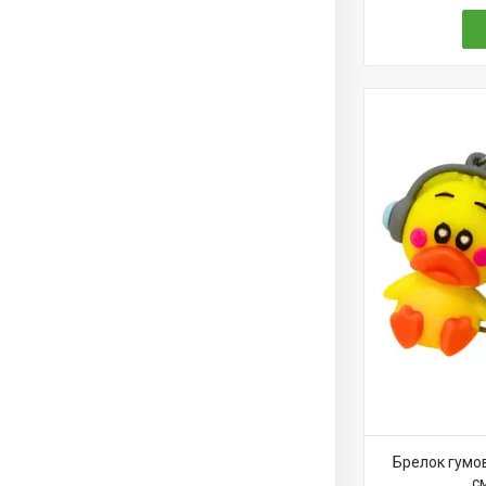
Брелок гумо
с