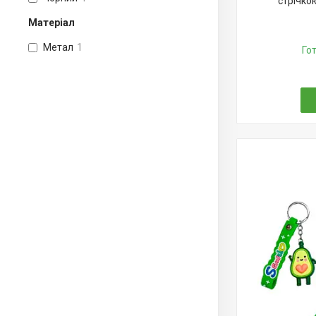
стрічко
Матеріал
Метал
1
Го