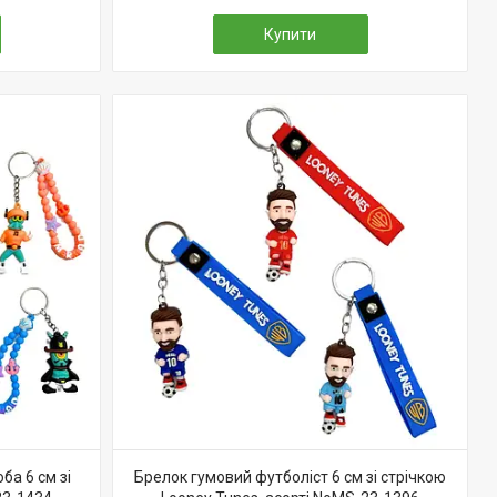
Купити
ба 6 см зі
Брелок гумовий футболіст 6 см зі стрічкою