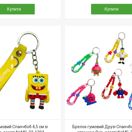
Купити
Купити
мовий Спанчбоб 4,5 см зі
Брелок гумовий Друзі Спанчбо