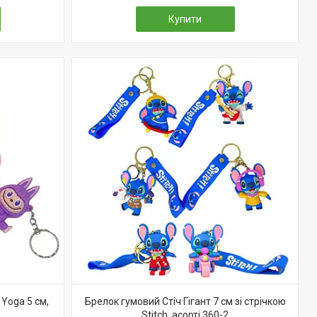
Купити
Yoga 5 см,
Брелок гумовий Стіч Гігант 7 см зі стрічкою
Stitch, асорті 360-2