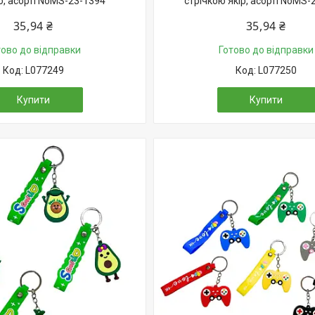
ю, асорті NoMS-23-1394
стрічкою Якір, асорті NoMS-
35,94 ₴
35,94 ₴
тово до відправки
Готово до відправки
L077249
L077250
Купити
Купити