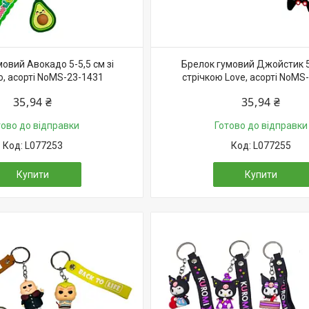
овий Авокадо 5-5,5 см зі
Брелок гумовий Джойстик 5,
ю, асорті NoMS-23-1431
стрічкою Love, асорті NoMS
35,94 ₴
35,94 ₴
тово до відправки
Готово до відправки
L077253
L077255
Купити
Купити