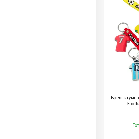
Брелок гумови
Footb
Го