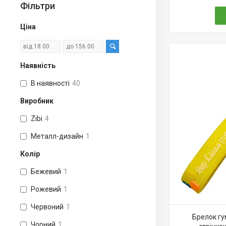
Фільтри
Ціна
Наявність
В наявності
40
Виробник
Zibi
4
Металл-дизайн
1
Колір
Бежевий
1
Рожевий
1
Червоний
1
Брелок гу
Чорний
1