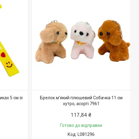
ках 5 см зі
Брелок м'який плюшевий Собачка 11 см
хутро, асорті 7961
117,84 ₴
Готово до відправки
L081296