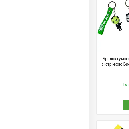
Брелок гумов
зі стрічкою Ba
Го