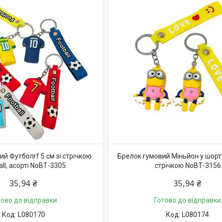
й Футболrf 5 см зі стрічкою
Брелок гумовий Міньйон у шорти
all, асорті NoВТ-3305
стрічкою NoВТ-3156
35,94 ₴
35,94 ₴
тово до відправки
Готово до відправки
L080170
L080174