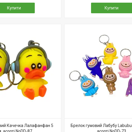
Купити
Купити
вий Качечка Лалафанфан 5
Брелок гумовий Лабубу Labubu 
м, асорті NoDD-87
асорті NoDD-73