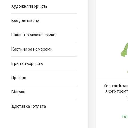
Художня творчість
Все для школи
Шкільні рюкзаки, сумки
Картини за номерами
Ігри та творчість
Про нас
Хеловін Ігра
якого трем
Відгуки
Доставка і оплата
Го