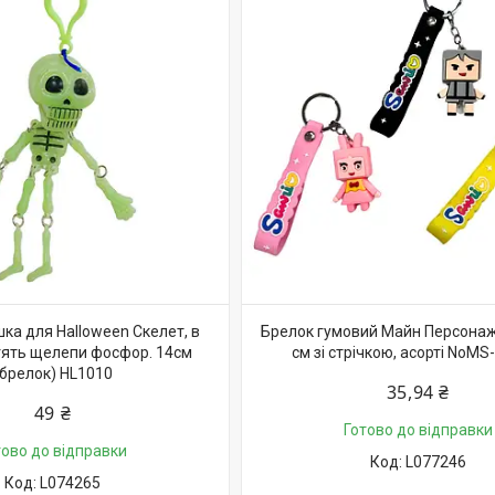
шка для Halloween Скелет, в
Брелок гумовий Майн Персонаж 
тять щелепи фосфор. 14см
см зі стрічкою, асорті NoMS
(брелок) HL1010
35,94 ₴
49 ₴
Готово до відправки
тово до відправки
L077246
L074265