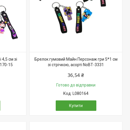
4,5 см зі
Брелок гумовий Майн Персонаж гри 5*1 см
3170-15
зі стрічкою, асорті NoВТ-3331
36,54 ₴
Готово до відправки
L080164
Купити