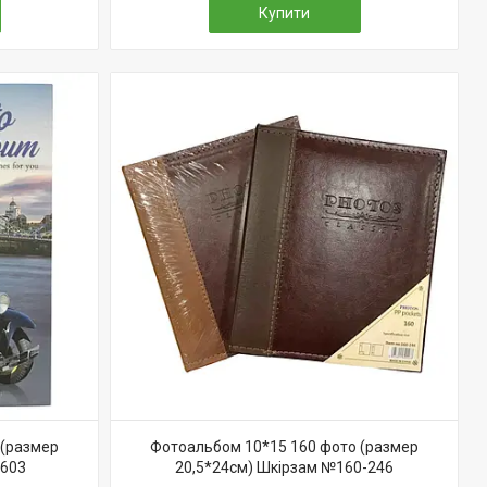
Купити
 (размер
Фотоальбом 10*15 160 фото (размер
9603
20,5*24см) Шкірзам №160-246