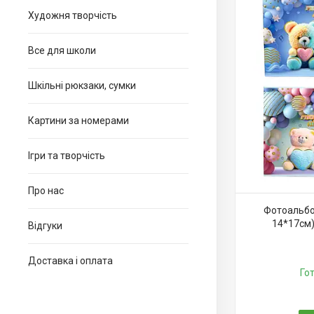
Художня творчість
Все для школи
Шкільні рюкзаки, сумки
Картини за номерами
Ігри та творчість
Про нас
Фотоальбо
14*17см)
Відгуки
Доставка і оплата
Го