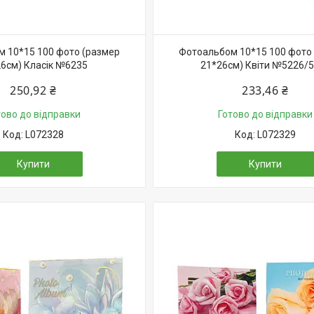
 10*15 100 фото (размер
Фотоальбом 10*15 100 фото
6см) Класік №6235
21*26см) Квіти №5226/
250,92 ₴
233,46 ₴
тово до відправки
Готово до відправки
L072328
L072329
Купити
Купити