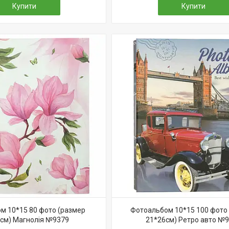
Купити
Купити
м 10*15 80 фото (размер
Фотоальбом 10*15 100 фото
см) Магнолія №9379
21*26см) Ретро авто №