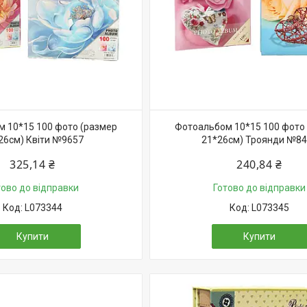
 10*15 100 фото (размер
Фотоальбом 10*15 100 фото
26см) Квіти №9657
21*26см) Троянди №8
325,14 ₴
240,84 ₴
тово до відправки
Готово до відправки
L073344
L073345
Купити
Купити