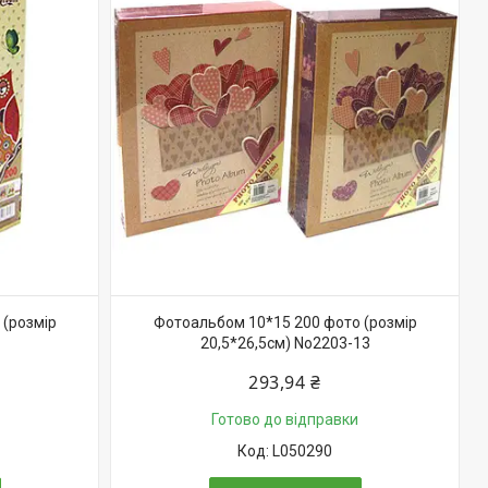
 (розмір
Фотоальбом 10*15 200 фото (розмір
20,5*26,5см) No2203-13
293,94 ₴
Готово до відправки
L050290