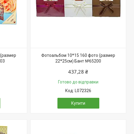
 (размер
Фотоальбом 10*15 160 фото (размер
403
22*25см) Бант №65200
437,28 ₴
Готово до відправки
L072326
Купити