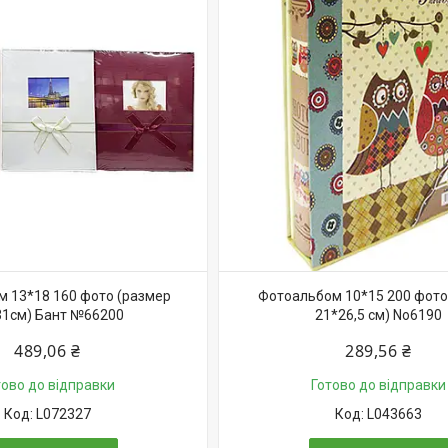
 13*18 160 фото (размер
Фотоальбом 10*15 200 фото
31см) Бант №66200
21*26,5 см) No6190
489,06 ₴
289,56 ₴
тово до відправки
Готово до відправки
L072327
L043663