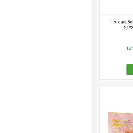
Фотоальбом
21*2
Го