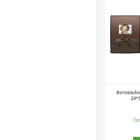
Фотоальбом
24*
Го