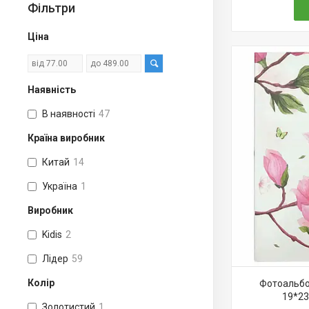
Фільтри
Ціна
Наявність
В наявності
47
Країна виробник
Китай
14
Україна
1
Виробник
Kidis
2
Лідер
59
Колір
Фотоальбо
19*23
Золотистий
1