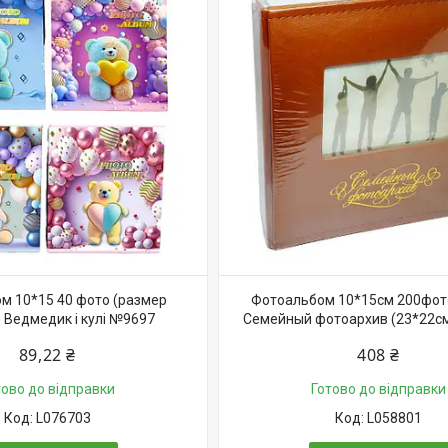
м 10*15 40 фото (размер
Фотоальбом 10*15см 200фо
 Ведмедик і кулі №9697
Семейный фотоархив (23*22с
89,22 ₴
408 ₴
тово до відправки
Готово до відправки
L076703
L058801