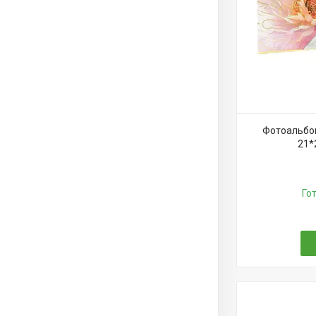
Фотоальбом
21*
Го