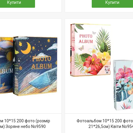
Купити
Купити
 10*15 200 фото (розмір
Фотоальбом 10*15 200 фото
см) Зоряне небо No9590
21*26,5см) Квіти No95