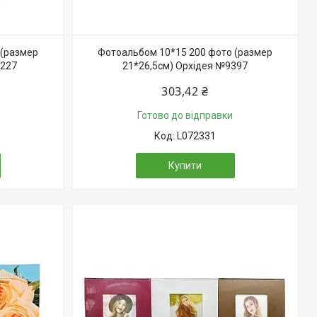
 (размер
Фотоальбом 10*15 200 фото (размер
5227
21*26,5см) Орхідея №9397
303,42 ₴
Готово до відправки
L072331
Купити