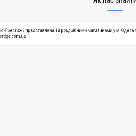
Як нас знайт
іс-Престиж» представлена 18 роздрібними магазинами у м. Одеса 
estige.com.ua